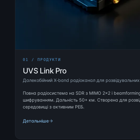
01 / ПРОДУКТИ
UVS Link Pro
Далекобійний X-band радіоканал для розвідувальни
Повна радіосистема на SDR з MIMO 2×2 і beamformin
шифруванням. Дальність 50+ км. Створена для розві
середовищі з активним РЕБ.
Детальніше