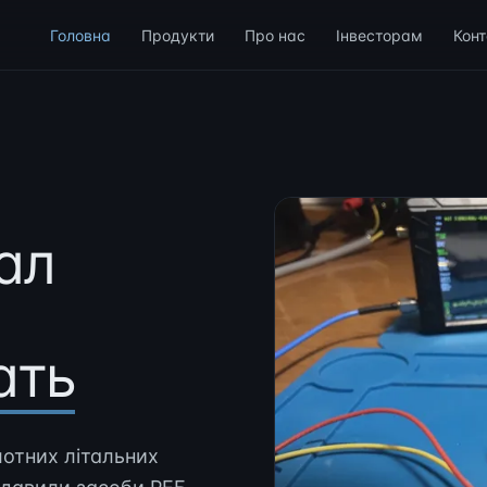
Головна
Продукти
Про нас
Інвесторам
Конт
ал
ать
отних літальних