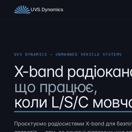
Перейти до контенту
UVS
.
Dynamics
UVS DYNAMICS — UNMANNED VEHICLE SYSTEMS
X-band радіокан
що працює,
коли L/S/C мовч
Проєктуємо радіосистеми X-band для безпіл