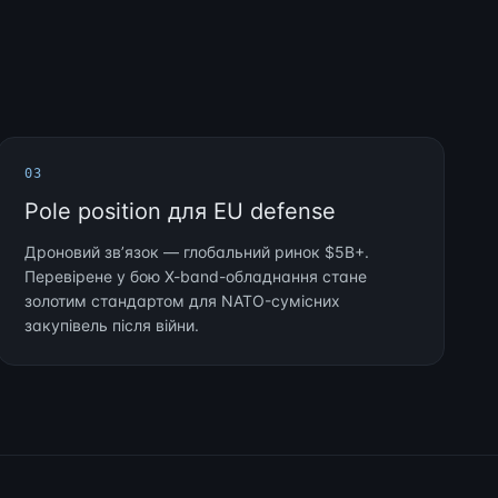
03
Pole position для EU defense
Дроновий звʼязок — глобальний ринок $5B+.
Перевірене у бою X-band-обладнання стане
золотим стандартом для NATO-сумісних
закупівель після війни.