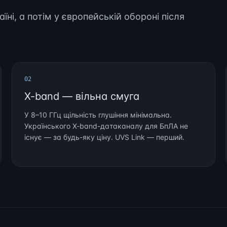
їні, а потім у європейській обороні після
02
X-band — вільна смуга
У 8–10 ГГц щільність глушіння мінімальна.
Українського X-band-датаканалу для БпЛА не
існує — за будь-яку ціну. UVS Link — перший.