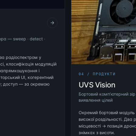
а — sweep · detect ·
за радіоспектром у
сі, класифікація модуляцій
 напрямкошукання і
04 / ПРОДУКТИ
торський UI, когерентний
UVS Vision
.0; доступ — за окремою
Бортовий компʼютерний зір
виявлення цілей
Окремий бортовий модуль н
високої роздільності. Два 
місцевості → позиція дрона
знімках з висоти.