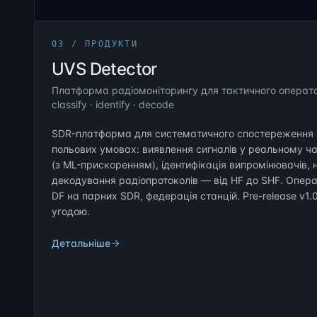
03 / ПРОДУКТИ
UVS Detector
Платформа радіомоніторингу для тактичного оператор
classify · identify · decode
SDR-платформа для систематичного спостереження 
польових умовах: виявлення сигналів у реальному ча
(з ML-прискоренням), ідентифікація випромінювачів,
декодування радіопротоколів — від HF до SHF. Опера
DF на парних SDR, федерація станцій. Pre-release v1
угодою.
Детальніше