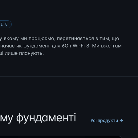
FI 8
 у якому ми працюємо, перетинається з тим, що
значає як фундамент для 6G і Wi-Fi 8. Ми вже там
ші лише планують.
ому фундаменті
Усі продукти →