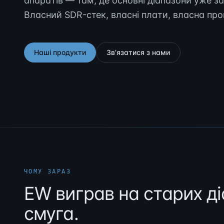
апаратів — там, де основні діапазони уже з
Власний SDR-стек, власні плати, власна пр
Наші продукти
Звʼязатися з нами
ЧОМУ ЗАРАЗ
EW виграв на старих ді
смуга.