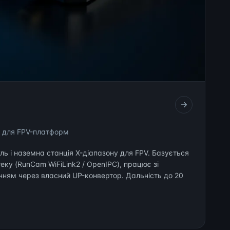
 для FPV-платформ
ь і наземна станція X-діапазону для FPV. Базується
еку (RunCam WiFiLink2 / OpenIPC), працює зі
ням через власний UP-конвертор. Дальність до 20