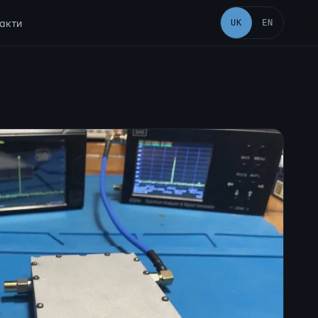
акти
UK
EN