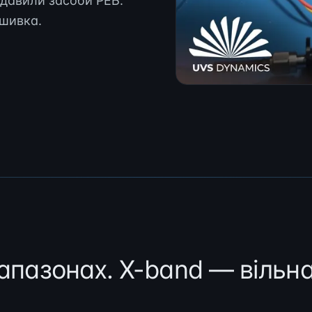
адавили засоби РЕБ.
ошивка.
апазонах. X-band — вільн