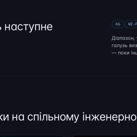
ь наступне
6G
WI-
Діапазон,
галузь ви
— поки ін
ки на спільному інженерн