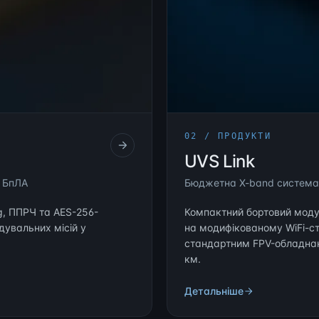
02 / ПРОДУКТИ
UVS Link
х БпЛА
Бюджетна X-band система
g, ППРЧ та AES-256-
Компактний бортовий модул
дувальних місій у
на модифікованому WiFi-ст
стандартним FPV-обладнан
км.
Детальніше